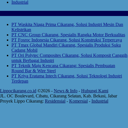
Industrial
Artikel Blog Terbaru
PT Waskita Niaga Prima Cikarang, Solusi Industri Mesin Dan
Kelistrikan
PT CNC Group Cikarang, Spesialis Rangka Motor Berkualitas
PT Fosroc Indonesia Cikarang, Solusi Konstruksi Terpercaya
PT Tmax Global Mandiri Cikarang, Spesialis Produksi Suku
Cadang Mobil
PT Ori Polytec Composites Cikarang, Solusi Komposit Canggih
untuk Berbagai Industri
PT Teknik Maju Kencana Cikarang: Spesialis Pembuatan
Round Bar & Wire Steel
PT Kriya Eratama Intech Cikarang, Solusi Teknologi Industri
Terdepan
Lippocikarang.co.id
©2026 -
News & Info
-
Hubungi Kami
JL. OC Boulevard, Cibatu, Cikarang Selatan, Kab. Bekasi, Jabar
Proyek Lippo Cikarang:
Residensial
-
Komersial
-
Industrial