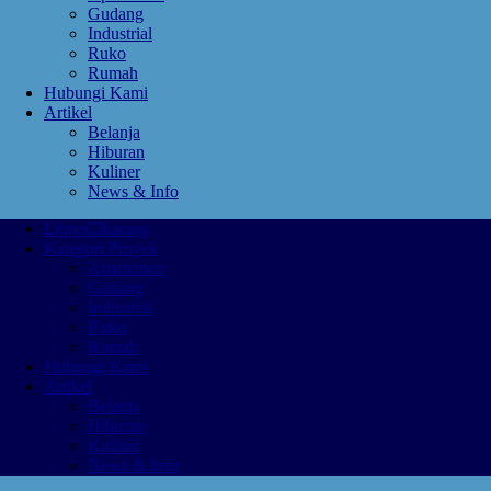
Gudang
Industrial
Ruko
Rumah
Hubungi Kami
Artikel
Belanja
Hiburan
Kuliner
News & Info
LippoCikarang
Kategori Proyek
Apartemen
Gudang
Industrial
Ruko
Rumah
Hubungi Kami
Artikel
Belanja
Hiburan
Kuliner
News & Info