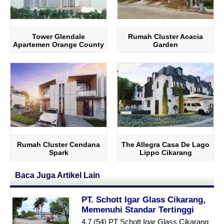
Tower Glendale
Rumah Cluster Acacia
Apartemen Orange County
Garden
Rumah Cluster Cendana
The Allegra Casa De Lago
Spark
Lippo Cikarang
Cosmopolis
Baca Juga Artikel Lain
PT. Schott Igar Glass Cikarang,
Memenuhi Standar Tertinggi
Dalam Industri Kaca
4.7 (54) PT Schott Igar Glass Cikarang