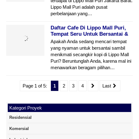
terdapat di Lippo Mall Puri Jakarta Barat.
Lippo Mall Puri adalah pusat
perbelanjaan yang…
Daftar Cafe Di Lippo Mall Puri,
Tempat Seru Untuk Bersantai &
Menikmati Kopi
Apakah Anda sedang mencari tempat
yang nyaman untuk bersantai sambil
menikmati secangkir kopi di Lippo Mall
Puri? Beruntunglah Anda, karena mal ini
menawarkan beragam pilihan…
Page 1 of 5:
1
2
3
4
Last
Kategori Proyek
Residensial
Komersial