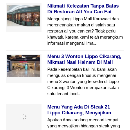
Nikmati Kelezatan Tanpa Batas
Di Restoran All You Can Eat
Lippo Karawaci
Mengunjungi Lippo Mall Karawaci dan
merencanakan makan di salah satu
restoran all you can eat? Tidak perlu
khawatir, karena kami telah merangkum
informasi mengenai lima…
Menu 3 Wonton Lippo Cikarang,
Nikmati Nasi Hainam Di Mall
Lippo Cikarang
Pada kesempatan kali ini, kami akan
mengulas dengan khusus mengenai
menu 3 wonton yang tersedia di Lippo
Cikarang. 3 Wonton merupakan salah
satu tenant food…
Menu Yang Ada Di Steak 21
Lippo Cikarang, Menyajikan
Lezatnya Daging Panggang
Apakah Anda sedang mencari tempat
yang menyajikan hidangan steak yang