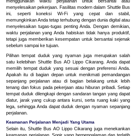
menggunakan waktu perjalanan untuk bersantai atau
menyelesaikan pekerjaan. Fasilitas modern dalam Shuttle Bus
ini, seperti koneksi Wi-Fi yang cepat dan stabil,
memungkinkan Anda tetap terhubung dengan dunia digital atau
menyelesaikan tugas-tugas penting Anda. Dengan demikian,
waktu perjalanan yang Anda habiskan tidak hanya produktif,
tetapi juga memberikan kesempatan untuk bersantai sejenak
sebelum sampai ke tujuan.
Pilihan tempat duduk yang nyaman juga merupakan salah
satu kelebihan Shuttle Bus AO Lippo Cikarang. Anda dapat
memilih tempat duduk yang sesuai dengan preferensi Anda.
Apakah itu di bagian depan untuk menikmati pemandangan
sepanjang perjalanan atau di bagian belakang untuk lebih
tenang dan fokus pada pekerjaan atau hiburan pribadi. Setiap
tempat duduk dilengkapi dengan sandaran tangan yang dapat
diatur, jarak yang cukup antara kursi, serta ruang kaki yang
lega, sehingga Anda dapat duduk dengan nyaman sepanjang
perjalanan.
Keamanan Perjalanan Menjadi Yang Utama
Selain itu, Shuttle Bus AO Lippo Cikarang juga menekankan
keamanan perjalanan. Sopir yang berpengalaman dan terlatih