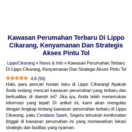
Kawasan Perumahan Terbaru Di Lippo
Cikarang, Kenyamanan Dan Strategis
Akses Pintu Tol
LippoCikarang
»
News & Info
»
Kawasan Perumahan Terbaru
Di Lippo Cikarang, Kenyamanan Dan Strategis Akses Pintu Tol
4.8
(
50
)
Halo, para pencari hunian baru di Lippo Cikarang! Apakah
Anda sedang mencari kawasan perumahan yang terbaru dan
berkualitas di daerah ini? Jika iya, Anda telah menemukan
informasi yang tepat! Di artikel ini, kami akan mengulas
dengan lengkap tentang kawasan perumahan terbaru di Lippo
Cikarang, yaitu
Cendana Spark
. Segera temukan kenikmatan
tinggal di kawasan perumahan ini yang menawarkan lokasi
strategis dan fasilitas yang nyaman.