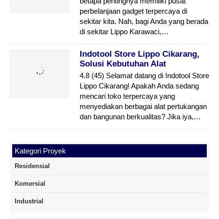
betapa pentingnya memiliki pusat
perbelanjaan gadget terpercaya di
sekitar kita. Nah, bagi Anda yang berada
di sekitar Lippo Karawaci,…
Indotool Store Lippo Cikarang,
Solusi Kebutuhan Alat
Pertukangan Dan Bangunan
4.8 (45) Selamat datang di Indotool Store
Lippo Cikarang! Apakah Anda sedang
mencari toko terpercaya yang
menyediakan berbagai alat pertukangan
dan bangunan berkualitas? Jika iya,…
Kategori Proyek
Residensial
Komersial
Industrial