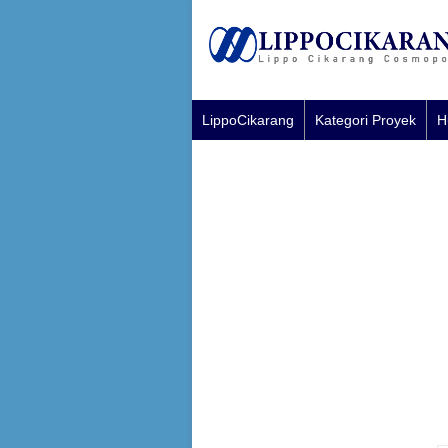
LippoCikarang
Kategori Proyek
H