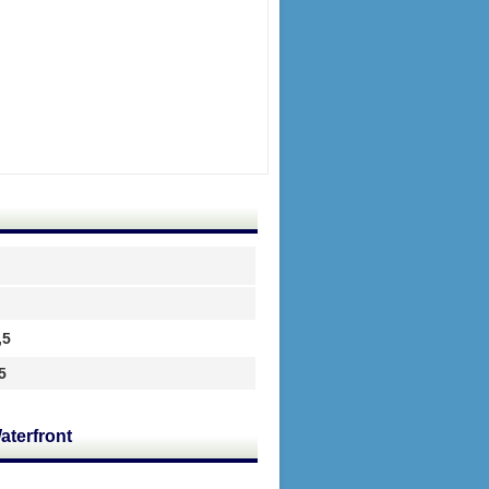
,5
5
aterfront