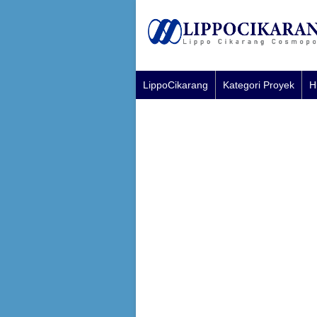
LippoCikarang
Kategori Proyek
H