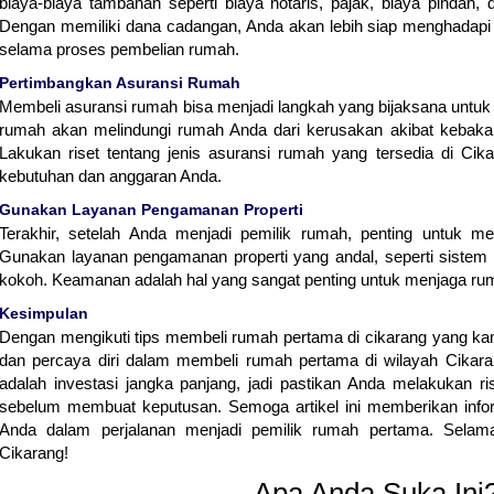
biaya-biaya tambahan seperti biaya notaris, pajak, biaya pindah, 
Dengan memiliki dana cadangan, Anda akan lebih siap menghadapi
selama proses pembelian rumah.
Pertimbangkan Asuransi Rumah
Membeli asuransi rumah bisa menjadi langkah yang bijaksana untuk 
rumah akan melindungi rumah Anda dari kerusakan akibat kebakar
Lakukan riset tentang jenis asuransi rumah yang tersedia di Cik
kebutuhan dan anggaran Anda.
Gunakan Layanan Pengamanan Properti
Terakhir, setelah Anda menjadi pemilik rumah, penting untuk m
Gunakan layanan pengamanan properti yang andal, seperti siste
kokoh. Keamanan adalah hal yang sangat penting untuk menjaga ru
Kesimpulan
Dengan mengikuti tips membeli rumah pertama di cikarang yang kami
dan percaya diri dalam membeli rumah pertama di wilayah Cikar
adalah investasi jangka panjang, jadi pastikan Anda melakukan 
sebelum membuat keputusan. Semoga artikel ini memberikan inf
Anda dalam perjalanan menjadi pemilik rumah pertama. Selam
Cikarang!
Apa Anda Suka Ini