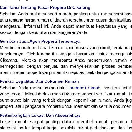
Cari Tahu Tentang Pasar Properti Di Cikarang
Sebelum Anda mulai mencari rumah, penting untuk memahami pasar 
tahu tentang harga rumah di daerah tersebut, tren pasar, dan fasilita
mengetahui informasi ini, Anda dapat membuat keputusan yang l
sesuai dengan kebutuhan dan anggaran Anda.
Gunakan Jasa Agen Properti Terpercaya
Membeli rumah pertama bisa menjadi proses yang rumit, terutama j
sebelumnya. Oleh karena itu, sangat disarankan untuk menggunaka
Cikarang. Mereka akan membantu Anda menemukan rumah yan
bernegosiasi dengan penjual, dan menyelesaikan proses pembel
memilih agen properti yang memiliki reputasi baik dan pengalaman d
Periksa Legalitas Dan Dokumen Rumah
Sebelum Anda memutuskan untuk
membeli rumah
, pastikan untu
yang terkait. Mintalah dokumen-dokumen seperti sertifikat rumah, 
surat-surat lain yang terkait dengan kepemilikan rumah. Anda j
properti atau pengacara properti untuk memastikan semua dokumen t
Pertimbangkan Lokasi Dan Aksesibilitas
Lokasi rumah sangat penting dalam membeli rumah pertama. Per
aksesibilitas ke tempat kerja, sekolah, pusat perbelanjaan, dan fa