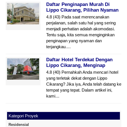
Daftar Penginapan Murah Di
Lippo Cikarang, Pilihan Nyaman
Dan Hemat
4.8 (43) Pada saat merencanakan
perjalanan, salah satu hal yang sering
menjadi perhatian adalah akomodasi.
Tentu saja, kita semua menginginkan
penginapan yang nyaman dan
terjangkau.…
Daftar Hotel Terdekat Dengan
Lippo Cikarang, Menginap
Dengan Kenyamanan Dan
4.8 (40) Pernahkah Anda mencari hotel
Aksesibilitas Yang Mudah
yang terletak dekat dengan Lippo
Cikarang? Jika iya, Anda telah datang ke
tempat yang tepat. Dalam artikel ini,
kami…
Kategori Proyek
Residensial