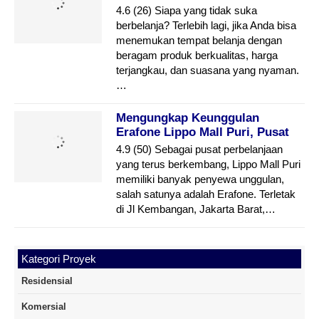
Belanja Di Tengah Kota
4.6 (26) Siapa yang tidak suka
berbelanja? Terlebih lagi, jika Anda bisa
menemukan tempat belanja dengan
beragam produk berkualitas, harga
terjangkau, dan suasana yang nyaman.
…
Mengungkap Keunggulan
Erafone Lippo Mall Puri, Pusat
Gadget Jakarta Barat
4.9 (50) Sebagai pusat perbelanjaan
yang terus berkembang, Lippo Mall Puri
memiliki banyak penyewa unggulan,
salah satunya adalah Erafone. Terletak
di Jl Kembangan, Jakarta Barat,…
Kategori Proyek
Residensial
Komersial