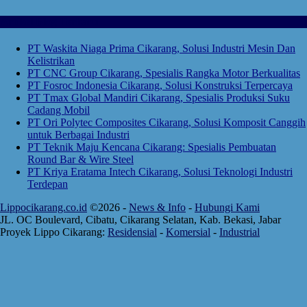
Artikel Blog Terbaru
PT Waskita Niaga Prima Cikarang, Solusi Industri Mesin Dan
Kelistrikan
PT CNC Group Cikarang, Spesialis Rangka Motor Berkualitas
PT Fosroc Indonesia Cikarang, Solusi Konstruksi Terpercaya
PT Tmax Global Mandiri Cikarang, Spesialis Produksi Suku
Cadang Mobil
PT Ori Polytec Composites Cikarang, Solusi Komposit Canggih
untuk Berbagai Industri
PT Teknik Maju Kencana Cikarang: Spesialis Pembuatan
Round Bar & Wire Steel
PT Kriya Eratama Intech Cikarang, Solusi Teknologi Industri
Terdepan
Lippocikarang.co.id
©2026 -
News & Info
-
Hubungi Kami
JL. OC Boulevard, Cibatu, Cikarang Selatan, Kab. Bekasi, Jabar
Proyek Lippo Cikarang:
Residensial
-
Komersial
-
Industrial