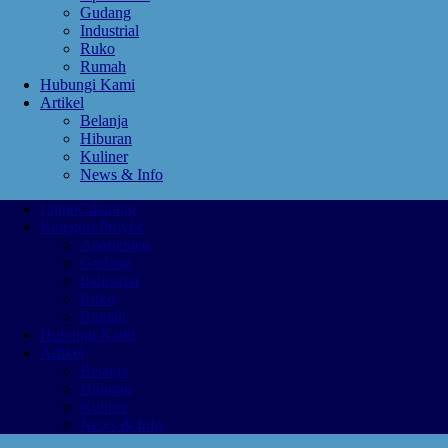
Gudang
Industrial
Ruko
Rumah
Hubungi Kami
Artikel
Belanja
Hiburan
Kuliner
News & Info
LippoCikarang
Kategori Proyek
Apartemen
Gudang
Industrial
Ruko
Rumah
Hubungi Kami
Artikel
Belanja
Hiburan
Kuliner
News & Info